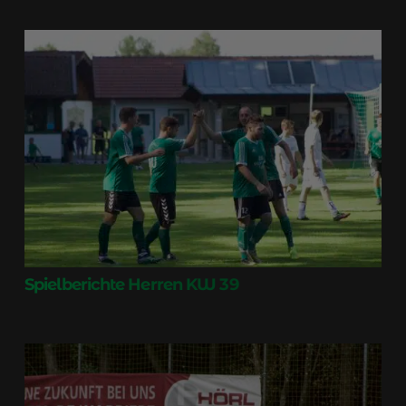
Spielberichte Herren KW 39