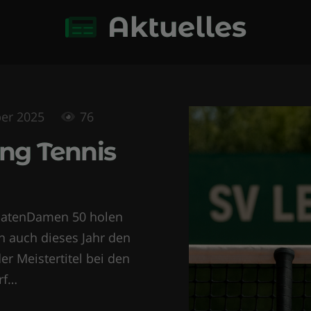
Aktuelles
er 2025
76
ung Tennis
natenDamen 50 holen
n auch dieses Jahr den
er Meistertitel bei den
rf…