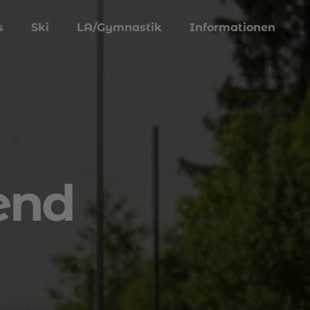
s
Ski
LA/Gymnastik
Informationen
end