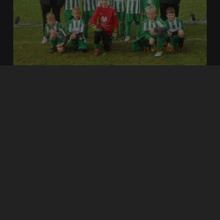
SVL-Nachwuchsteams brillieren in der
Herbstrunde
1
2
3