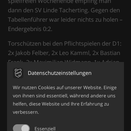
spielfreien Wochenende empfing man
dann den SV Linde Tacherting. Gegen den
Tabellenführer war leider nichts zu holen –
Endergebnis 0:2.
Torschützen bei den Pflichtspielen der D1:
2x Jakob Felber, 2x Leo Kamml, 2x Bastian
Frank, 2x Maximilian Widmann, 1x Adrian
Hecker
Datenschutzeinstellungen
Wir nutzen Cookies auf unserer Website. Einige
D2-Junioren
von ihnen sind essentiell, während andere uns
helfen, diese Website und Ihre Erfahrung zu
Die D2-Mannschaft startete in ihrer
verbessern.
Gruppe gut in die neue Saison. Trotz einer
Vielzahl von Chancen kam man im ersten
Essenziell