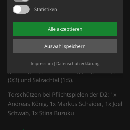
Spiel gegen den TSV Waging nicht über ein
Statistiken
0:0 hinaus. Doch schon eine Woche später
wurde beim Heimspiel gegen die SG
Alle akzeptieren
Kammer/Otting ein klarer 3:0 Sieg
eingefahren. In den darauffolgenden
Auswahl speichern
Spielen musste man sich dann aber gegen
die Spitzenmannschaften der Gruppe
Impressum
Datenschutzerklärung
geschlagen geben: Surberg (0:4), Petting
(0:3) und Salzachtal (1:5).
Torschützen bei Pflichtspielen der D2: 1x
Andreas König, 1x Markus Schaider, 1x Joel
Schwab, 1x Stina Buzuku