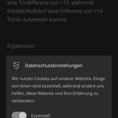
eine Tordifferenz von +19, während
Erlstätt/Nußdorf eine Differenz von +14
Toren aufweisen konnte.
Ergebnisse:
Hochstaufen II – SGLL 1:4
Datenschutzeinstellungen
FC Reit im Winkl – SGLL 1:3
Wir nutzen Cookies auf unserer Website. Einige
SGLL – SG Erlstätt/Nußdorf 1:1
von ihnen sind essentiell, während andere uns
helfen, diese Website und Ihre Erfahrung zu
DJK Traunstein – SGLL 2:6
verbessern.
JFG Teisenberg II – SG LL 3:6
Essenziell