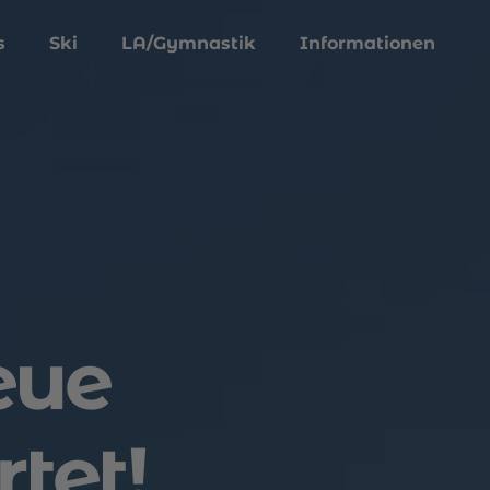
s
Ski
LA/Gymnastik
Informationen
eue
tet!