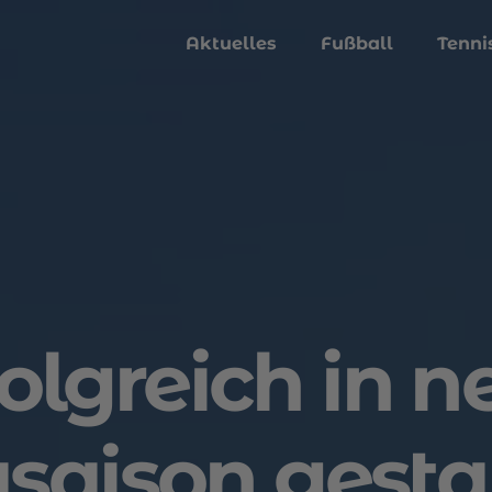
Aktuelles
Fußball
Tenni
lgreich in n
asaison gestar