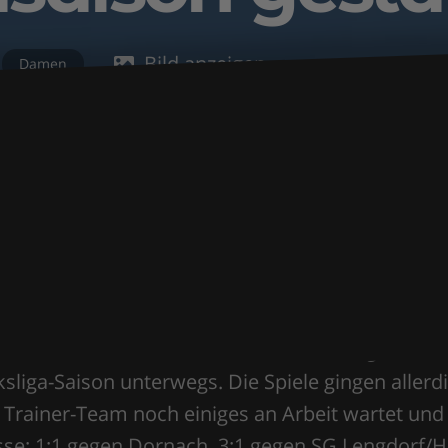
Bild anzeigen
Damen
 die Damen-Spielgemeinschaft Fridolfing-Laufen
ksliga-Saison unterwegs. Die Spiele gingen aller
Trainer-Team noch einiges an Arbeit wartet und d
nisse: 1:1 gegen Dornach, 3:1 gegen SG Lengdorf