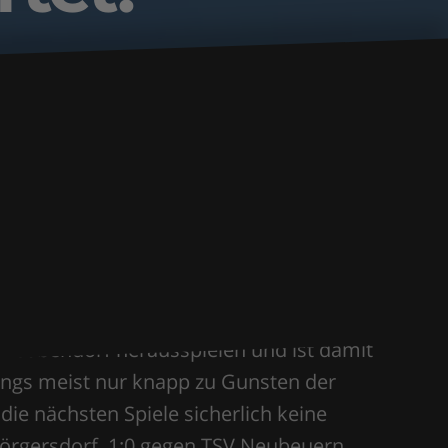
-Leobendorf herausspielen und ist damit
dings meist nur knapp zu Gunsten der
ie nächsten Spiele sicherlich keine
/Hörgersdorf, 1:0 gegen TSV Neubeuern