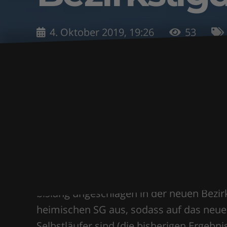
4. Oktober 2019, 19:26
53
Zehn Punkte in vier Begegnungen konnte
bislang ungeschlagen in der neuen Bezir
heimischen SG aus, sodass auf das neue 
Selbstläufer sind (die bisherigen Ergeb