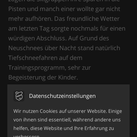
Pisten und manch einer wollte gar nicht
mehr aufhören. Das freundliche Wetter
am letzten Tag sorgte nochmals für einen
würdigen Abschluss. Auf Grund des
Neuschnees über Nacht stand natürlich
Tiefschneefahren auf dem
Trainingsprogramm, sehr zur
Begeisterung der Kinder.
Beim obligatorischen Skikursabschluss im
Datenschutzeinstellungen
Gasthaus Oberheining berichtete jeder
Wir nutzen Cookies auf unserer Website. Einige
Skilehrer von den Fortschritten seiner
von ihnen sind essentiell, während andere uns
Skigruppe. Einen visuellen Eindruck von
helfen, diese Website und Ihre Erfahrung zu
den vergangenen drei Skitagen erhielten
verbessern.