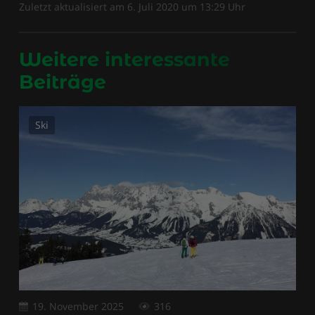
Zuletzt aktualisiert am
6. Juli 2020
um
13:29
Uhr
Weitere interessante
Beiträge
Ski
19. November 2025
316