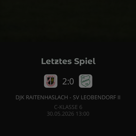
Letztes Spiel
2:0
DJK RAITENHASLACH - SV LEOBENDORF II
C-KLASSE 6
30.05.2026 13:00