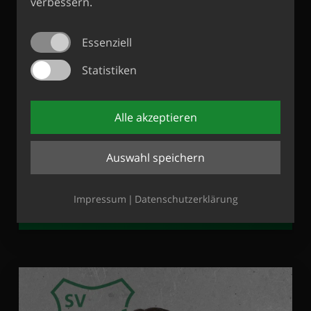
verbessern.
Essenziell
Statistiken
Alle akzeptieren
Matthias Ehinger
Auswahl speichern
TRAINER
Impressum
Datenschutzerklärung