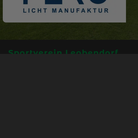
Sportverein Leobendorf
e.V.
Au bei Stögen 2
83410 Laufen
Schnellnavigation