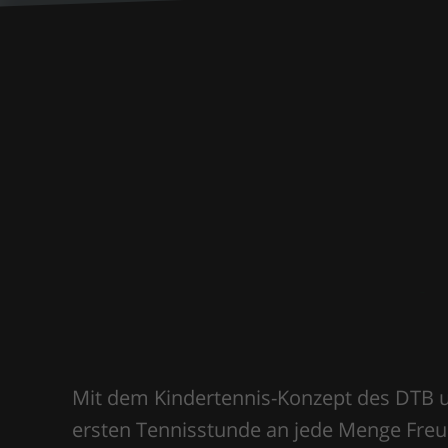
Der SV Leobendor
Mit dem Kindertennis-Konzept des DTB u
ersten Tennisstunde an jede Menge Freud