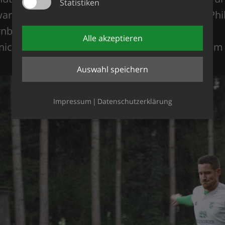
Statistiken
ar noch Aufopferungsvoll, aber der verletzte Ph
nbedienung leider nicht mehr betätigen.
Alle akzeptieren
e nicht gewinnen und befindet sich jetzt wieder i
Auswahl speichern
Impressum
Datenschutzerklärung