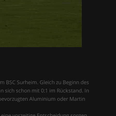
om BSC Surheim. Gleich zu Beginn des
 sich schon mit 0:1 im Rückstand. In
 bevorzugten Aluminium oder Martin
eine vorzeitige Entscheidung sorgen.