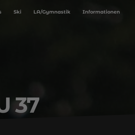
s
Ski
LA/Gymnastik
Informationen
W 37
ld anzeigen