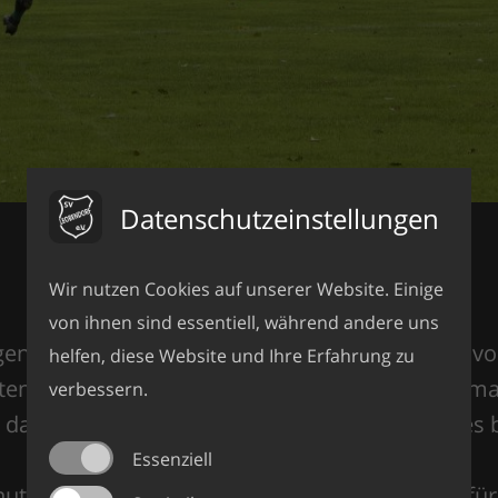
Datenschutzeinstellungen
Wir nutzen Cookies auf unserer Website. Einige
von ihnen sind essentiell, während andere uns
lgenden Spiel dann auf die Reservemannschaft v
helfen, diese Website und Ihre Erfahrung zu
lten Gästen überrumpelt. Nach 3 Minuten sah man
verbessern.
 dann jede Menge Glück, dass die Surheimer es
Essenziell
ten 27 und 29 konnten die Gäste dann aber für 