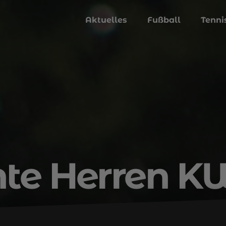
Aktuelles
Fußball
Tenni
hte Herren K
Bi
1. Herren
2. Herren
Spielbericht