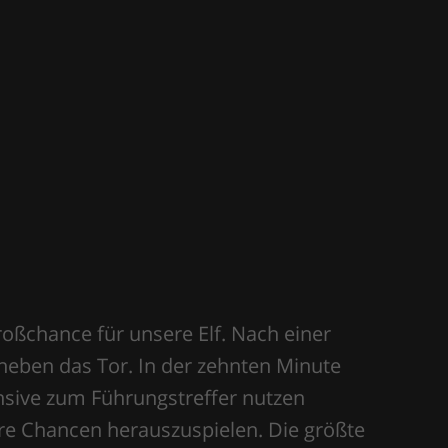
genen Sonntag das Ziel von beiden
oßchance für unsere Elf. Nach einer
 neben das Tor. In der zehnten Minute
nsive zum Führungstreffer nutzen
re Chancen herauszuspielen. Die größte