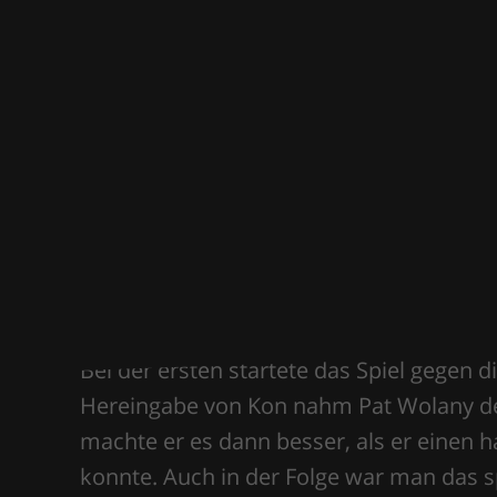
Nach den bitteren Punktverlusten der l
Herrenmannschaften drei Punkte im Wal
Bei der ersten startete das Spiel gegen
Hereingabe von Kon nahm Pat Wolany den 
machte er es dann besser, als er einen
konnte. Auch in der Folge war man das 