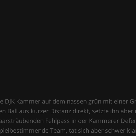
etzten Woche war bei den Heimspielen am vergan
dstadion zu behalten.
 die DJK Kammer auf dem nassen grün mit einer Gr
Ball aus kurzer Distanz direkt, setzte ihn aber
 haarsträubenden Fehlpass in der Kammerer Defe
spielbestimmende Team, tat sich aber schwer kla